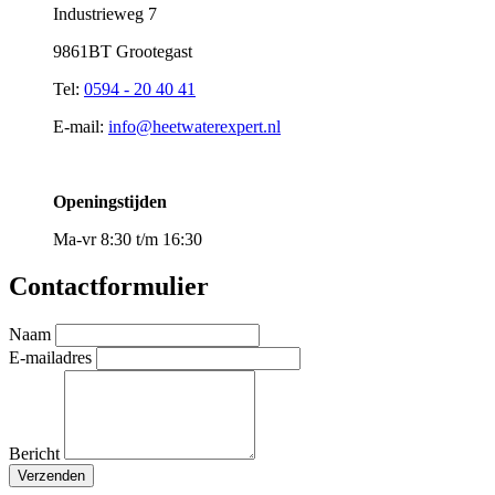
Industrieweg 7
9861BT Grootegast
Tel:
0594 - 20 40 41
E-mail:
info@heetwaterexpert.nl
Openingstijden
Ma-vr 8:30 t/m 16:30
Contactformulier
Naam
E-mailadres
Bericht
Verzenden